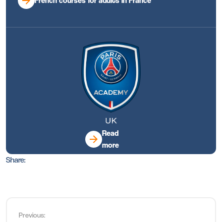
French courses for adults in France
Read
more
Share:
Previous: