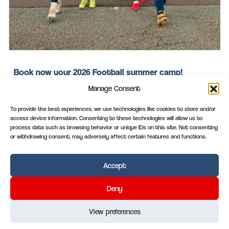
Book now your 2026 Football summer camp!
Manage Consent
Book now your 2026 Football summer camp in the PSG
Academy UK summer camp in Rossall or in the PSG
To provide the best experiences, we use technologies like cookies to store and/or
access device information. Consenting to these technologies will allow us to
Academy UK summer camp in the Royal Hospital School in
process data such as browsing behavior or unique IDs on this site. Not consenting
Ipswich. Learn English and play football in England in summer
or withdrawing consent, may adversely affect certain features and functions.
2026!
Accept
Read more
Deny
Paris-Junior
View preferences
.com