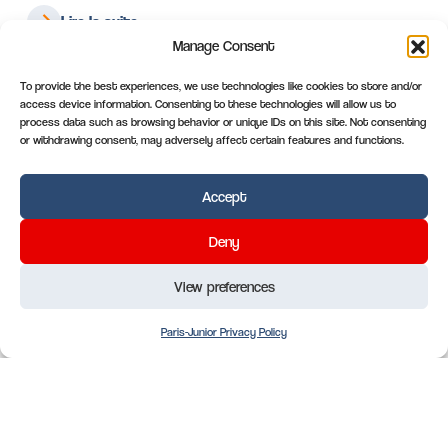
Lire la suite
Manage Consent
1
2
Suivant
To provide the best experiences, we use technologies like cookies to store and/or
access device information. Consenting to these technologies will allow us to
process data such as browsing behavior or unique IDs on this site. Not consenting
or withdrawing consent, may adversely affect certain features and functions.
Accept
Deny
View preferences
Paris-Junior Privacy Policy
Paris Saint-Germain Academy England football
camps for Juniors